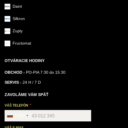
Daint
Silkron
Zuply
Fructomat
OTVÁRACIE HODINY
OBCHOD -
PO-PIA 7:30 do 15:30
SERVIS -
24 H / 7 D
ZAVOLÁME VÁM SPÄŤ
VÁŠ TELEFÓN
+359
VÁŠ E-MAIL