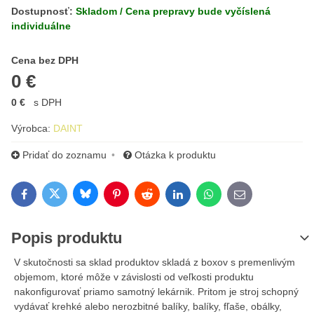
Dostupnosť:
Skladom / Cena prepravy bude vyčíslená
individuálne
Cena s DPH
Cena bez DPH
0 €
0 €
s DPH
Výrobca:
DAINT
Pridať do zoznamu
Otázka k produktu
Bluesky
Twitter
Facebook
Pinterest
Reddit
LinkedIn
WhatsApp
E-mail
Popis produktu
V skutočnosti sa sklad produktov skladá z boxov s premenlivým
objemom, ktoré môže v závislosti od veľkosti produktu
nakonfigurovať priamo samotný lekárnik. Pritom je stroj schopný
vydávať krehké alebo nerozbitné balíky, balíky, fľaše, obálky,