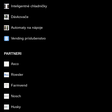
Inteligentné chladničky
Dávkovače
Automaty na nápoje
Vending príslušenstvo
PARTNERI
Asco
Roesler
Farmvend
Nosch
Husky