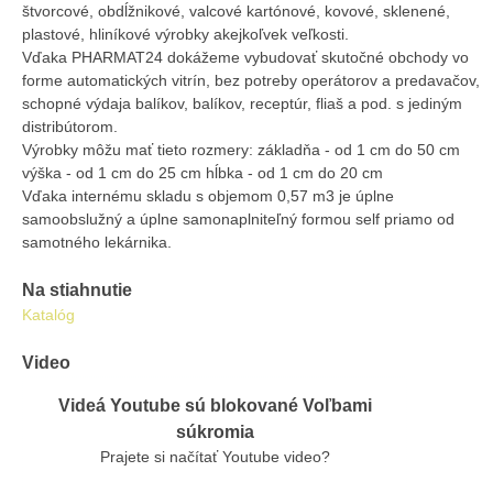
štvorcové, obdĺžnikové, valcové kartónové, kovové, sklenené,
plastové, hliníkové výrobky akejkoľvek veľkosti.
Vďaka PHARMAT24 dokážeme vybudovať skutočné obchody vo
forme automatických vitrín, bez potreby operátorov a predavačov,
schopné výdaja balíkov, balíkov, receptúr, fliaš a pod. s jediným
distribútorom.
Výrobky môžu mať tieto rozmery: základňa - od 1 cm do 50 cm
výška - od 1 cm do 25 cm hĺbka - od 1 cm do 20 cm
Vďaka internému skladu s objemom 0,57 m3 je úplne
samoobslužný a úplne samonaplniteľný formou self priamo od
samotného lekárnika.
Na stiahnutie
Katalóg
Video
Videá Youtube sú blokované Voľbami
súkromia
Prajete si načítať Youtube video?