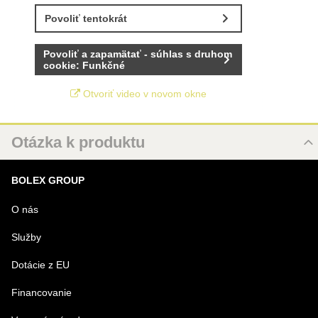
Povoliť tentokrát
Povoliť a zapamätať - súhlas s druhom
cookie: Funkčné
Otvoriť video v novom okne
Otázka k produktu
Nová otázka k produktu
BOLEX GROUP
MENO
O nás
Služby
VÁŠ E-MAIL
Dotácie z EU
Financovanie
VAŠA OTÁZKA K PRODUKTU