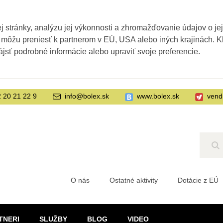
 stránky, analýzu jej výkonnosti a zhromažďovanie údajov o je
 môžu preniesť k partnerom v EÚ, USA alebo iných krajinách. Kl
ájsť podrobné informácie alebo upraviť svoje preferencie.
 20 21 22 9
info@bolex.sk
www.bolex.sk
vend
Hľ
O nás
Ostatné aktivity
Dotácie z EÚ
TNERI
SLUŽBY
BLOG
VIDEO