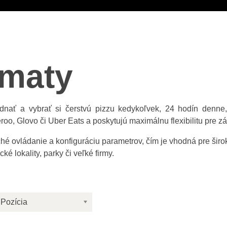
omaty
ať a vybrať si čerstvú pizzu kedykoľvek, 24 hodín denne, 
o, Glovo či Uber Eats a poskytujú maximálnu flexibilitu pre z
hé ovládanie a konfiguráciu parametrov, čím je vhodná pre šir
ké lokality, parky či veľké firmy.
Pozícia