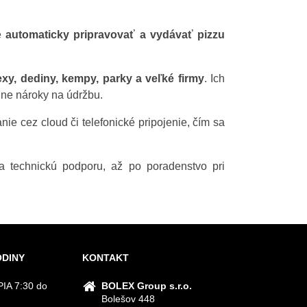
že
automaticky pripravovať a vydávať pizzu
exy, dediny, kempy, parky a veľké firmy
. Ich
lne nároky na údržbu.
nie cez cloud či telefonické pripojenie, čím sa
a technickú podporu, až po poradenstvo pri
ODINY
KONTAKT
IA 7:30 do
BOLEX Group s.r.o.
Bolešov 448