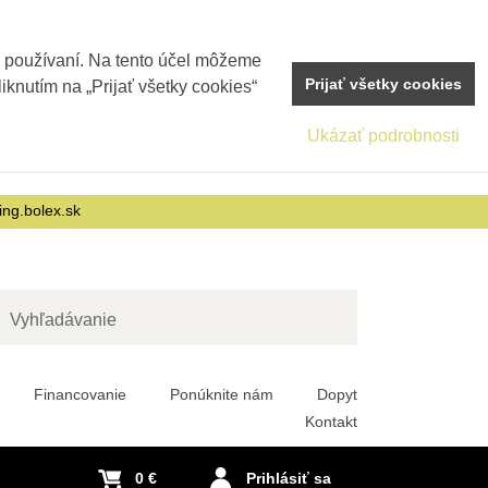
j používaní. Na tento účel môžeme
Prijať všetky cookies
iknutím na „Prijať všetky cookies“
Ukázať podrobnosti
ing.bolex.sk
adať
Financovanie
Ponúknite nám
Dopyt
Kontakt
0 €
Prihlásiť sa