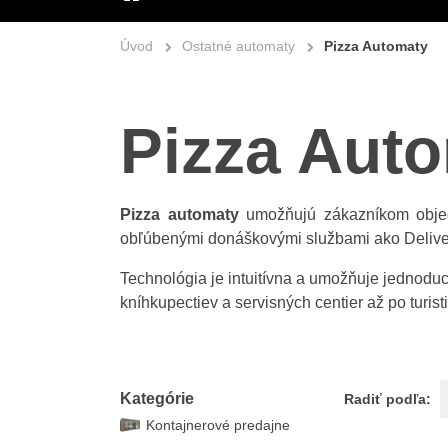
ÚVOD
Úvod
Ostatné automaty
Pizza Automaty
Pizza Aut
Pizza automaty
umožňujú zákazníkom objedn
obľúbenými donáškovými službami ako Delivero
Technológia je intuitívna a umožňuje jednoduc
kníhkupectiev a servisných centier až po turistic
Kategórie
Radiť podľa:
Kontajnerové predajne