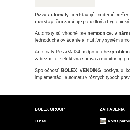
Pizza automaty
predstavujú moderné riešeni
nonstop
, čím zaručuje pohodlný a hygienický
Automaty sú vhodné pre
nemocnice, vinárne,
jednoduché ovládanie a intuitívny systém um
Automaty PizzaMat24 podporujú
bezproblém
zabezpečuje efektívna správa a monitoring pr
Spoločnosť
BOLEX VENDING
poskytuje ko
implementácii automatu v rôznych typoch pre
BOLEX GROUP
ZARIADENIA
O nás
Kontajnerov