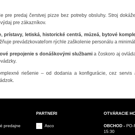
e pre predaj čerstvej pizze bez potreby obsluhy. Stroj doká
 výdaj pre zákazníkov.
 prístavy, letiská, historické centrá, múzeá, bytové kompl
ožňuje prevádzkovateľom rýchle zaškolenie personálu a minimá
ové prepojenie s donáškovými službami
a čoskoro aj ovláda
evádzky.
mplexné riešenie – od dodania a konfigurácie, cez servis 
vádzok.
PARTNERI
OTVÁRACIE H
é predajne
Asco
OBCHOD -
PO-P
15:30