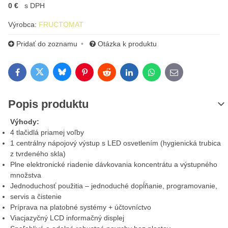
0 €
s DPH
Výrobca:
FRUCTOMAT
Pridať do zoznamu
Otázka k produktu
Bluesky
Twitter
Facebook
Pinterest
Reddit
LinkedIn
WhatsApp
E-mail
Popis produktu
Výhody:
4 tlačidlá priamej voľby
1 centrálny nápojový výstup s LED osvetlením (hygienická trubica
z tvrdeného skla)
Plne elektronické riadenie dávkovania koncentrátu a výstupného
množstva
Jednoduchosť použitia – jednoduché dopĺňanie, programovanie,
servis a čistenie
Príprava na platobné systémy + účtovníctvo
Viacjazyčný LCD informačný displej