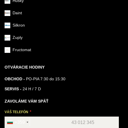
Husky
Daint
Silkron
Zuply
Fructomat
OTVÁRACIE HODINY
OBCHOD -
PO-PIA 7:30 do 15:30
SERVIS -
24 H / 7 D
ZAVOLÁME VÁM SPÄŤ
VÁŠ TELEFÓN
+359