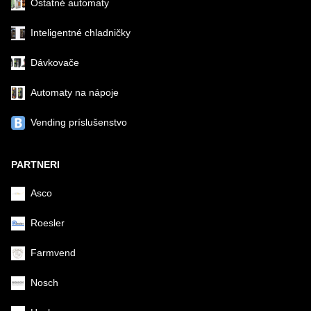
Ostatné automaty
Inteligentné chladničky
Dávkovače
Automaty na nápoje
Vending príslušenstvo
PARTNERI
Asco
Roesler
Farmvend
Nosch