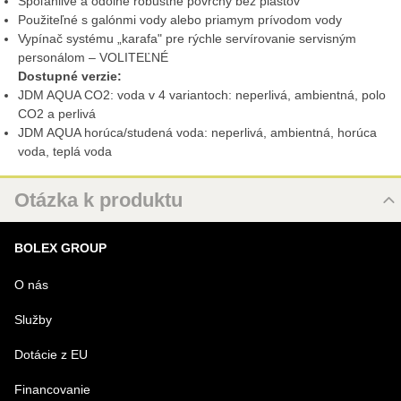
Spoľahlivé a odolné robustné povrchy bez plastov
Použiteľné s galónmi vody alebo priamym prívodom vody
Vypínač systému „karafa" pre rýchle servírovanie servisným
personálom – VOLITEĽNÉ
Dostupné verzie:
JDM AQUA CO2: voda v 4 variantoch: neperlivá, ambientná, polo
CO2 a perlivá
JDM AQUA horúca/studená voda: neperlivá, ambientná, horúca
voda, teplá voda
Otázka k produktu
Nová otázka k produktu
BOLEX GROUP
MENO
O nás
Služby
VÁŠ E-MAIL
Dotácie z EU
Financovanie
VAŠA OTÁZKA K PRODUKTU