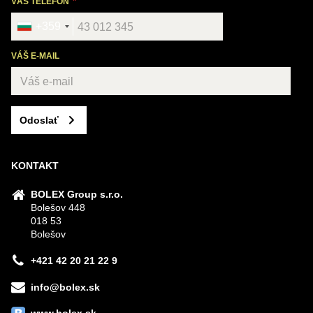
VÁŠ TELEFÓN
+359
VÁŠ E-MAIL
Odoslať
KONTAKT
BOLEX Group s.r.o.
Bolešov 448
018 53
Bolešov
+421 42 20 21 22 9
info@bolex.sk