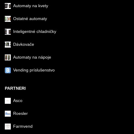
Automaty na kvety
Ostatné automaty
Inteligentné chladničky
Dávkovače
Automaty na nápoje
Vending príslušenstvo
PARTNERI
Asco
Roesler
Farmvend