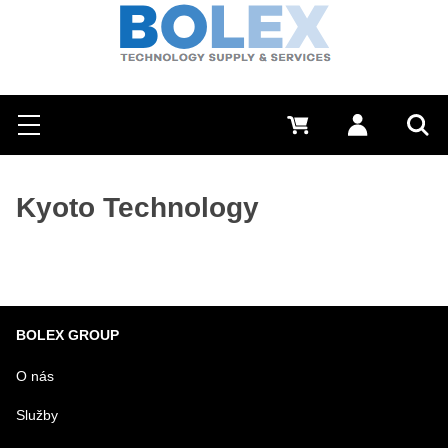
Hľadať
0 €
Prihlásiť sa
Menu
Vyh
Kyoto Technology
BOLEX GROUP
O nás
Služby