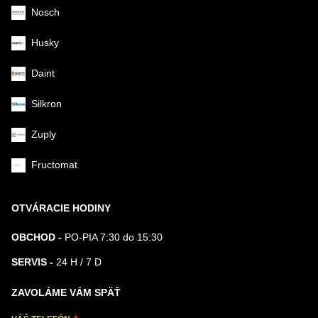
Nosch
Husky
Daint
Silkron
Zuply
Fructomat
OTVÁRACIE HODINY
OBCHOD -
PO-PIA 7:30 do 15:30
SERVIS -
24 H / 7 D
ZAVOLÁME VÁM SPÄŤ